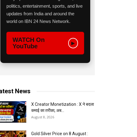
politics, entertainment, sports, and live
updates from India and around the
world on IBN 24 News Network.
WATCH On
▶
YouTube
atest News
X Creator Monetization : X ने बदला
कमाई का तरीका, अब...
August 8, 2026
Gold Silver Price on 8 August :