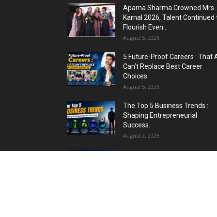
Aparna Sharma Crowned Mrs.
Karnal 2026, Talent Continued 
Flourish Even...
August 5, 2026
5 Future-Proof Careers : That 
Can’t Replace Best Career
Choices
August 5, 2026
The Top 5 Business Trends :
Shaping Entrepreneurial
Success.
August 2, 2026
Top 5 Programming Languages
That Are Easy to Learn for...
August 1, 2026
Gold vs Mutual Funds : आपके वित्त
लक्ष्यों के लिए क्या...