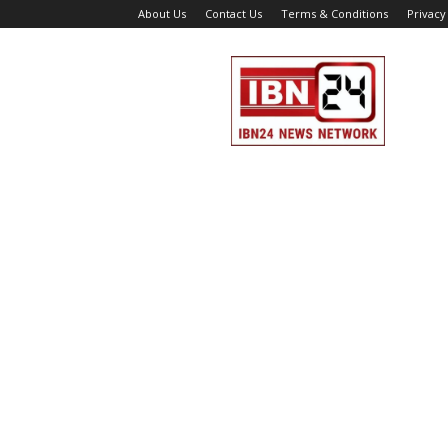
About Us
Contact Us
Terms & Conditions
Privacy
IBN
24
News