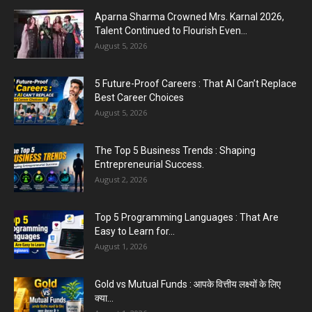
PM Modi AI Morphed Video Case : PM मोदी के AI-
मॉर्फ्ड...
July 31, 2026
5 Most Affordable Laptops : Top Budget Picks
for Students, Professionals,...
July 30, 2026