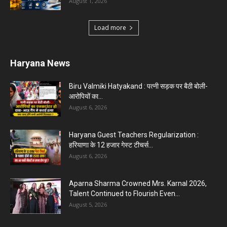
Karnal News
Aparna Sharma Crowned Mrs. Karnal 2026,
Talent Continued to Flourish Even...
August 5, 2026
5 Future-Proof Careers : That AI Can’t Replace
Best Career Choices
August 5, 2026
The Top 5 Business Trends : Shaping
Entrepreneurial Success.
August 2, 2026
Top 5 Programming Languages : That Are