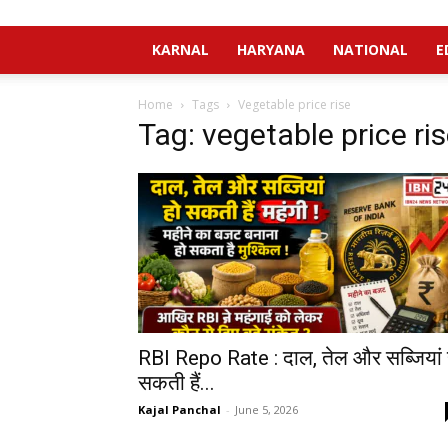
KARNAL
HARYANA
NATIONAL
E
Home
Tags
Vegetable price rise
Tag: vegetable price ri
RBI Repo Rate : दाल, तेल और सब्जियां 
सकती हैं...
Kajal Panchal
-
June 5, 2026