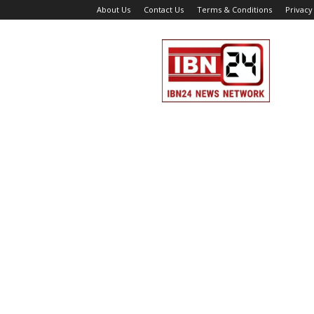
About Us
Contact Us
Terms & Conditions
Privacy
IBN
24
News