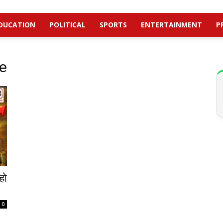
DUCATION
POLITICAL
SPORTS
ENTERTAINMENT
P
se
हो
0