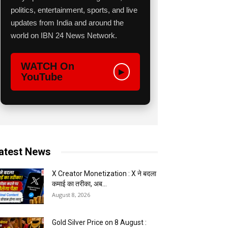
politics, entertainment, sports, and live
updates from India and around the
world on IBN 24 News Network.
WATCH On
▶
YouTube
atest News
X Creator Monetization : X ने बदला
कमाई का तरीका, अब...
August 8, 2026
Gold Silver Price on 8 August :