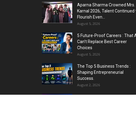
Aparna Sharma Crowned Mrs.
Karnal 2026, Talent Continued 
Flourish Even...
August 5, 2026
5 Future-Proof Careers : That 
Can’t Replace Best Career
Choices
August 5, 2026
The Top 5 Business Trends :
Shaping Entrepreneurial
Success.
August 2, 2026
Top 5 Programming Languages
That Are Easy to Learn for...
August 1, 2026
Gold vs Mutual Funds : आपके वित्त
लक्ष्यों के लिए क्या...