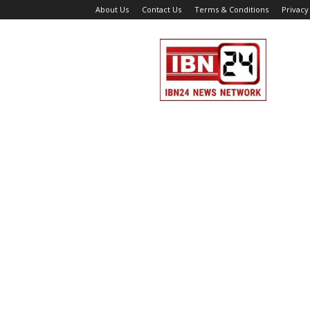
About Us
Contact Us
Terms & Conditions
Privacy
IBN
24
News