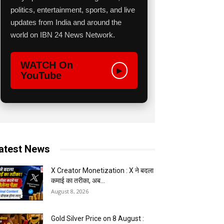
politics, entertainment, sports, and live
updates from India and around the
world on IBN 24 News Network.
WATCH On
▶
YouTube
atest News
X Creator Monetization : X ने बदला
कमाई का तरीका, अब...
August 8, 2026
Gold Silver Price on 8 August :