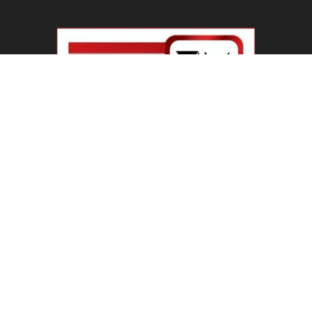
PM Modi IIT Delhi Convocation : ‘सिर्फ सवाल मत
पूछिए…’ IIT...
August 8, 2026
Haryana Guest Teachers Regularization :
हरियाणा के 12 हजार गेस्ट टीचर्स...
August 6, 2026
Plastic Currency in India : भारत में अगले साल आएंगे
प्लास्टिक...
August 6, 2026
Best 5 Career Options : 12वीं कॉमर्स के बाद सबसे
अच्छे...
August 5, 2026
LinkedIn Marketing Tips for Professionals : 5
Ways to Build and...
August 4, 2026