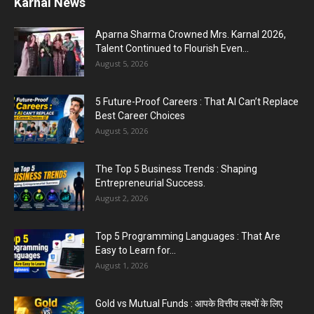
Commonwealth Games 2026 : Neeraj Chopra
and Yashvir Singh Create History...
August 1, 2026
Karnal Government School SDM Raid : घंटी बजते
ही सरकारी स्कूल...
August 1, 2026