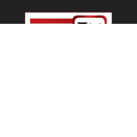
PM Modi IIT Delhi Convocation : ‘सिर्फ सवाल मत
पूछिए…’ IIT...
August 8, 2026
Haryana Guest Teachers Regularization :
हरियाणा के 12 हजार गेस्ट टीचर्स...
August 6, 2026
Plastic Currency in India : भारत में अगले साल आएंगे
प्लास्टिक...
August 6, 2026
Best 5 Career Options : 12वीं कॉमर्स के बाद सबसे
अच्छे...
August 5, 2026
LinkedIn Marketing Tips for Professionals : 5
Ways to Build and...
August 4, 2026