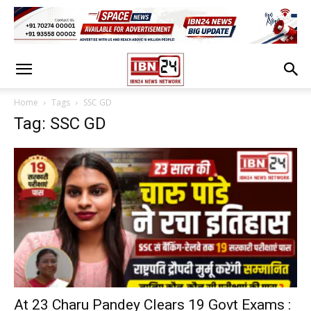
Home
Tags
SSC GD
Tag: SSC GD
At 23 Charu Pandey Clears 19 Govt Exams :