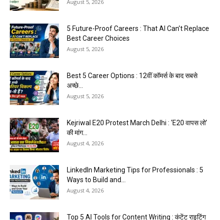
August 5, 2026
5 Future-Proof Careers : That AI Can’t Replace
Best Career Choices
August 5, 2026
Best 5 Career Options : 12वीं कॉमर्स के बाद सबसे
अच्छे...
August 5, 2026
Kejriwal E20 Protest March Delhi : ‘E20 वापस लो’
की मांग...
August 4, 2026
LinkedIn Marketing Tips for Professionals : 5
Ways to Build and...
August 4, 2026
Top 5 AI Tools for Content Writing : कंटेंट राइटिंग