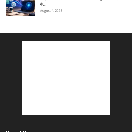
के...
August 4, 2026
Master AI Prompt Writing : 5 Proven Tips for
Better ChatGPT...
August 4, 2026
YouTube vs Blogging : Which Is Better in 2026
?
August 3, 2026
Top 5 Free Social Media Management : हर
मार्केटर के लिए...
August 3, 2026
5 Best Careers After 12th Humanities : Every
Student Should Know
August 3, 2026