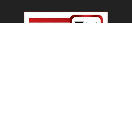
ABOUT US
Welcome To IBN 24 News
Phone Number : +91 70274 00001 +91 93558 00002
Contact us:
info@ibn24news.com