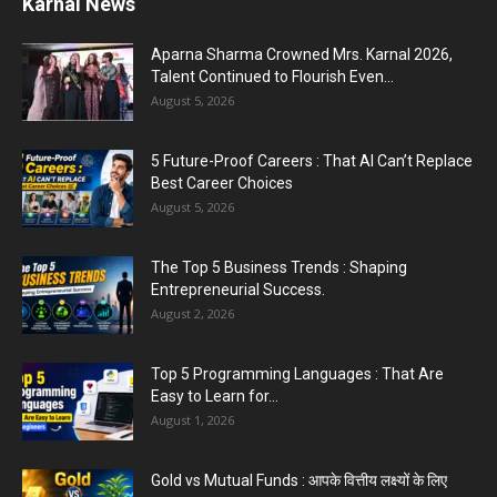
Karnal News
Top 5 Business Ideas : कम निवेश में शुरू करें सफल...
August 2, 2026
Aparna Sharma Crowned Mrs. Karnal 2026,
Talent Continued to Flourish Even...
August 5, 2026
The Top 5 Business Trends : Shaping
Entrepreneurial Success.
5 Future-Proof Careers : That AI Can’t Replace
August 2, 2026
Best Career Choices
August 5, 2026
The Top 5 Business Trends : Shaping
Entrepreneurial Success.
August 2, 2026
Top 5 Programming Languages : That Are
Easy to Learn for...
August 1, 2026
Gold vs Mutual Funds : आपके वित्तीय लक्ष्यों के लिए