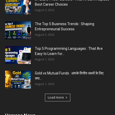
August 3, 2026
Best Career Choices
August 5, 2026
The Top 5 Business Trends : Shaping
Entrepreneurial Success.
August 2, 2026
Top 5 Programming Languages : That Are
Easy to Learn for...
August 1, 2026
Gold vs Mutual Funds : आपके वित्तीय लक्ष्यों के लिए
क्या...
August 1, 2026
Load more