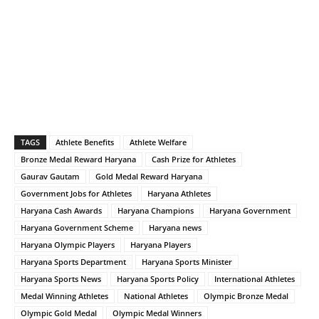
TAGS
Athlete Benefits
Athlete Welfare
Bronze Medal Reward Haryana
Cash Prize for Athletes
Gaurav Gautam
Gold Medal Reward Haryana
Government Jobs for Athletes
Haryana Athletes
Haryana Cash Awards
Haryana Champions
Haryana Government
Haryana Government Scheme
Haryana news
Haryana Olympic Players
Haryana Players
Haryana Sports Department
Haryana Sports Minister
Haryana Sports News
Haryana Sports Policy
International Athletes
Medal Winning Athletes
National Athletes
Olympic Bronze Medal
Olympic Gold Medal
Olympic Medal Winners