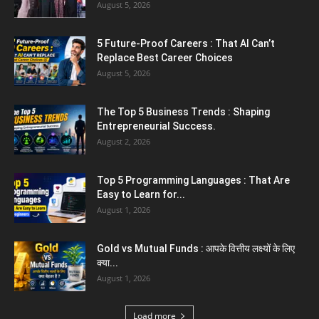
August 5, 2026
Jantar Mantar Protest Violence : ‘मेरे पिता घर
आए तो वर्दी...
5 Future-Proof Careers : That AI Can’t
July 31, 2026
Replace Best Career Choices
August 5, 2026
The Top 5 Business Trends : Shaping
Entrepreneurial Success.
August 2, 2026
Top 5 Programming Languages : That Are
Easy to Learn for...
August 1, 2026
Gold vs Mutual Funds : आपके वित्तीय लक्ष्यों के लिए
क्या...
August 1, 2026
Load more