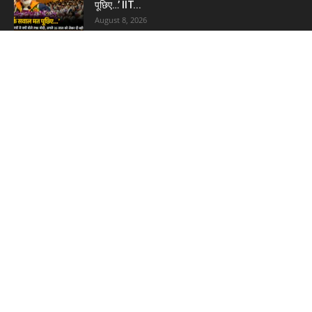
पूछिए…’ IIT...
August 8, 2026
Haryana Guest Teachers Regularization :
हरियाणा के 12 हजार गेस्ट टीचर्स...
August 6, 2026
Plastic Currency in India : भारत में अगले साल आएंगे
प्लास्टिक...
August 6, 2026
Best 5 Career Options : 12वीं कॉमर्स के बाद सबसे
अच्छे...
August 5, 2026
LinkedIn Marketing Tips for Professionals :
5 Ways to Build and...
August 4, 2026