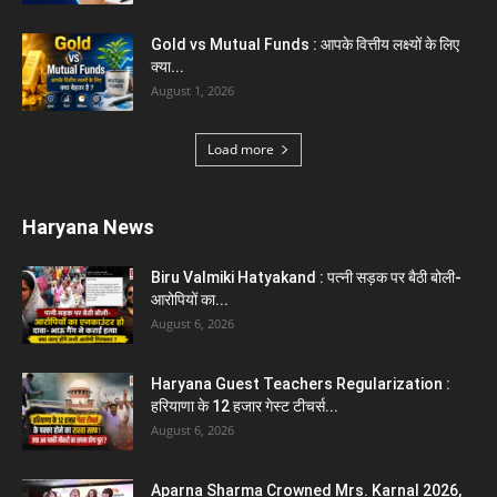
Karnal News
Aparna Sharma Crowned Mrs. Karnal 2026,
Talent Continued to Flourish Even...
August 5, 2026
5 Future-Proof Careers : That AI Can’t
Replace Best Career Choices
August 5, 2026
The Top 5 Business Trends : Shaping
Entrepreneurial Success.