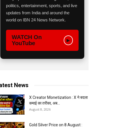
politics, entertainment, sports, and live
updates from India and around the
world on IBN 24 News Network.
WATCH On
▶
YouTube
atest News
X Creator Monetization : X ने बदला
कमाई का तरीका, अब...
August 8, 2026
Gold Silver Price on 8 August :