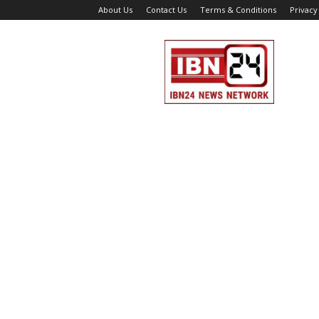
About Us
Contact Us
Terms & Conditions
Privacy
IBN
24
News