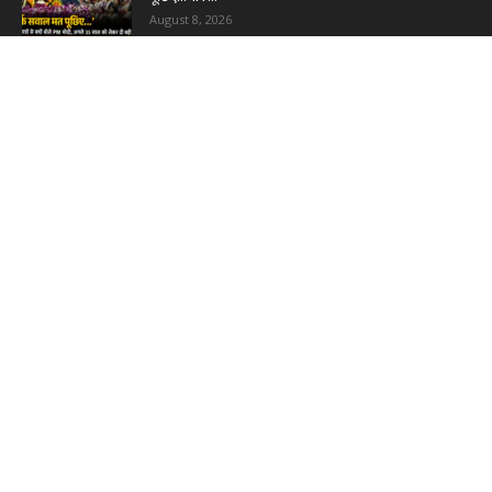
August 8, 2026
Haryana Guest Teachers Regularization :
हरियाणा के 12 हजार गेस्ट टीचर्स...
August 6, 2026
Plastic Currency in India : भारत में अगले साल आएंगे
प्लास्टिक...
August 6, 2026
Best 5 Career Options : 12वीं कॉमर्स के बाद सबसे
अच्छे...
August 5, 2026
LinkedIn Marketing Tips for Professionals : 5
Ways to Build and...
August 4, 2026