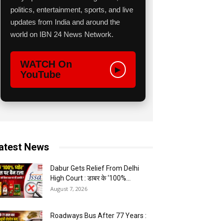
politics, entertainment, sports, and live
updates from India and around the
world on IBN 24 News Network.
WATCH On
▶
YouTube
atest News
Dabur Gets Relief From Delhi
High Court : डाबर के ‘100%...
August 7, 2026
Roadways Bus After 77 Years :