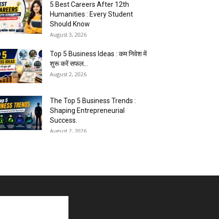
5 Best Careers After 12th
Humanities : Every Student
Should Know
August 3, 2026
Top 5 Business Ideas : कम निवेश में
शुरू करें सफल...
August 2, 2026
The Top 5 Business Trends :
Shaping Entrepreneurial
Success.
August 2, 2026
How to Start a Blog : ब्लॉग कैसे शुरू
करें शुरुआती...
August 2, 2026
Top 5 Programming Languages :
That Are Easy to Learn for...
August 1, 2026