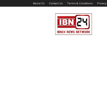
About Us
Contact Us
Terms & Conditions
Privacy
IBN
24
News