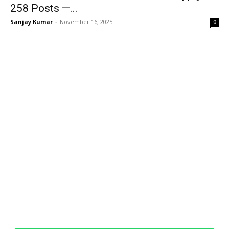
258 Posts —...
Sanjay Kumar
-
November 16, 2025
0