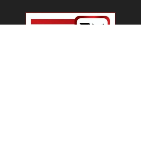
ABOUT US
Welcome To IBN 24 News
Phone Number : +91 70274 00001 +91 93558 00002
Contact us:
info@ibn24news.com