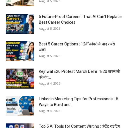
August 5, 2026
5 Future-Proof Careers : That AI Can’t Replace
Best Career Choices
August 5, 2026
Best 5 Career Options : 12वीं कॉमर्स के बाद सबसे
अच्छे...
August 5, 2026
Kejriwal E20 Protest March Delhi : ‘E20 वापस लो’
की मांग...
August 4, 2026
LinkedIn Marketing Tips for Professionals : 5
Ways to Build and...
August 4, 2026
Top 5 AI Tools for Content Writing : कंटेंट राइटिंग