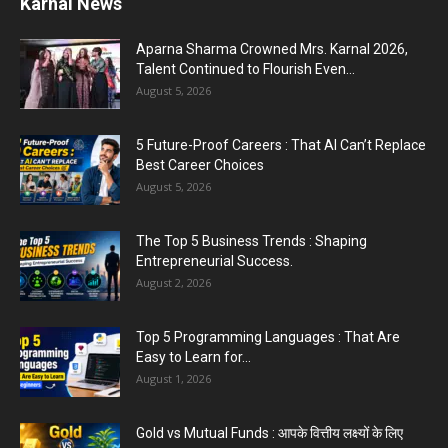
Karnal News
Top 5 Business Ideas : कम निवेश में शुरू करें सफल...
August 2, 2026
Aparna Sharma Crowned Mrs. Karnal 2026,
Talent Continued to Flourish Even...
August 5, 2026
The Top 5 Business Trends : Shaping
Entrepreneurial Success.
5 Future-Proof Careers : That AI Can’t Replace
August 2, 2026
Best Career Choices
August 5, 2026
The Top 5 Business Trends : Shaping
Entrepreneurial Success.
August 2, 2026
Top 5 Programming Languages : That Are
Easy to Learn for...
August 1, 2026
Gold vs Mutual Funds : आपके वित्तीय लक्ष्यों के लिए