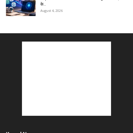
के...
August 4, 2026
Master AI Prompt Writing : 5 Proven Tips for
Better ChatGPT...
August 4, 2026
YouTube vs Blogging : Which Is Better in 2026
?
August 3, 2026
Top 5 Free Social Media Management : हर
मार्केटर के लिए...
August 3, 2026
5 Best Careers After 12th Humanities : Every
Student Should Know
August 3, 2026