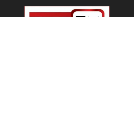
PM Modi IIT Delhi Convocation : ‘सिर्फ सवाल मत
पूछिए…’ IIT...
August 8, 2026
Haryana Guest Teachers Regularization :
हरियाणा के 12 हजार गेस्ट टीचर्स...
August 6, 2026
Plastic Currency in India : भारत में अगले साल आएंगे
प्लास्टिक...
August 6, 2026
Best 5 Career Options : 12वीं कॉमर्स के बाद सबसे
अच्छे...
August 5, 2026
LinkedIn Marketing Tips for Professionals : 5
Ways to Build and...
August 4, 2026