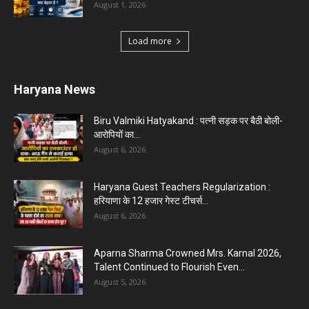
Karnal News
Aparna Sharma Crowned Mrs. Karnal 2026,
Talent Continued to Flourish Even...
August 5, 2026
5 Future-Proof Careers : That AI Can’t Replace
Best Career Choices
August 5, 2026
The Top 5 Business Trends : Shaping
Entrepreneurial Success.
August 2, 2026
Top 5 Programming Languages : That Are