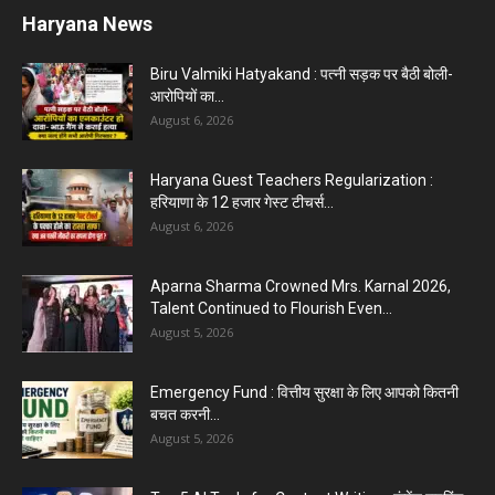
Karnal News
Aparna Sharma Crowned Mrs. Karnal 2026,
Talent Continued to Flourish Even...
August 5, 2026
5 Future-Proof Careers : That AI Can’t Replace
Best Career Choices
August 5, 2026
The Top 5 Business Trends : Shaping
Entrepreneurial Success.
August 2, 2026
Top 5 Programming Languages : That Are
Easy to Learn for...
August 1, 2026
Gold vs Mutual Funds : आपके वित्तीय लक्ष्यों के लिए