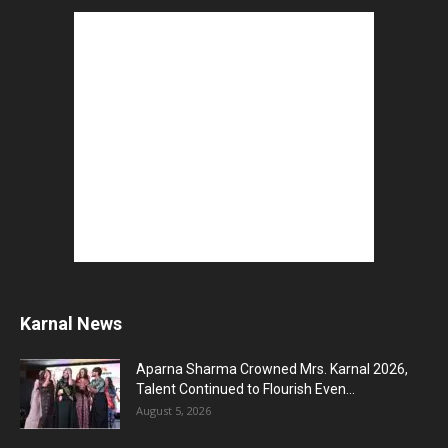
August 3, 2026
5 Best Careers After 12th Humanities : Every
Student Should Know
August 3, 2026
Top 5 Business Ideas : कम निवेश में शुरू करें सफल...
August 2, 2026
The Top 5 Business Trends : Shaping
Entrepreneurial Success.
August 2, 2026
How to Start a Blog : ब्लॉग कैसे शुरू करें शुरुआती...
August 2, 2026
Top 5 Programming Languages : That Are