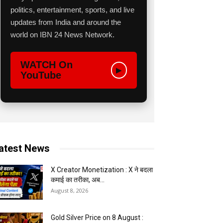
politics, entertainment, sports, and live
updates from India and around the
world on IBN 24 News Network.
WATCH On
▶
YouTube
atest News
X Creator Monetization : X ने बदला
कमाई का तरीका, अब...
August 8, 2026
Gold Silver Price on 8 August :