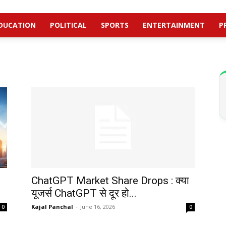
DUCATION
POLITICAL
SPORTS
ENTERTAINMENT
P
ChatGPT Market Share Drops : क्या
यूजर्स ChatGPT से दूर हो...
Kajal Panchal
-
June 16, 2026
0
0