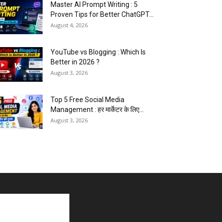
Master AI Prompt Writing : 5
Proven Tips for Better ChatGPT...
August 4, 2026
YouTube vs Blogging : Which Is
Better in 2026 ?
August 3, 2026
Top 5 Free Social Media
Management : हर मार्केटर के लिए...
August 3, 2026
5 Best Careers After 12th
Humanities : Every Student
Should Know
August 3, 2026
Top 5 Business Ideas : कम निवेश में
शुरू करें सफल...
August 2, 2026