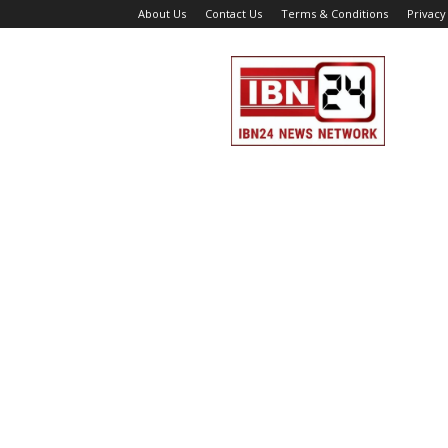
About Us
Contact Us
Terms & Conditions
Privacy
IBN
24
News