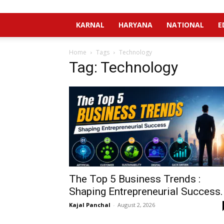
KARNAL
HARYANA
NATIONAL
E
Home
Tags
Technology
Tag: Technology
The Top 5 Business Trends :
Shaping Entrepreneurial Success.
Kajal Panchal
-
August 2, 2026