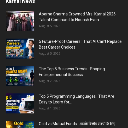
Karnal News
Karnal Government School SDM Raid : घंटी बजते
ही सरकारी स्कूल...
Aparna Sharma Crowned Mrs. Karnal 2026,
August 1, 2026
Talent Continued to Flourish Even...
August 5, 2026
Jantar Mantar Protest Violence : ‘मेरे पिता घर आए
तो वर्दी...
5 Future-Proof Careers : That AI Can’t Replace
July 31, 2026
Best Career Choices
August 5, 2026
The Top 5 Business Trends : Shaping
Entrepreneurial Success.
August 2, 2026
Top 5 Programming Languages : That Are
Easy to Learn for...
August 1, 2026
Gold vs Mutual Funds : आपके वित्तीय लक्ष्यों के लिए