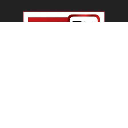
ABOUT US
Welcome To IBN 24 News
Phone Number : +91 70274 00001 +91 93558 00002
Contact us:
info@ibn24news.com