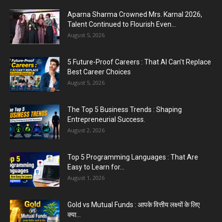
Top 5 Programming Languages : That Are
Easy to Learn for...
Aparna Sharma Crowned Mrs. Karnal 2026,
August 1, 2026
Talent Continued to Flourish Even...
August 5, 2026
Gold vs Mutual Funds : आपके वित्तीय लक्ष्यों के लिए
क्या...
5 Future-Proof Careers : That AI Can’t Replace
August 1, 2026
Best Career Choices
August 5, 2026
The Top 5 Business Trends : Shaping
Entrepreneurial Success.
August 2, 2026
Top 5 Programming Languages : That Are
Easy to Learn for...
August 1, 2026
Gold vs Mutual Funds : आपके वित्तीय लक्ष्यों के लिए
क्या...