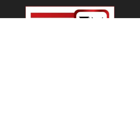
ABOUT US
Welcome To IBN 24 News
Phone Number : +91 70274 00001 +91 93558 00002
Contact us:
info@ibn24news.com
FOLLOW US