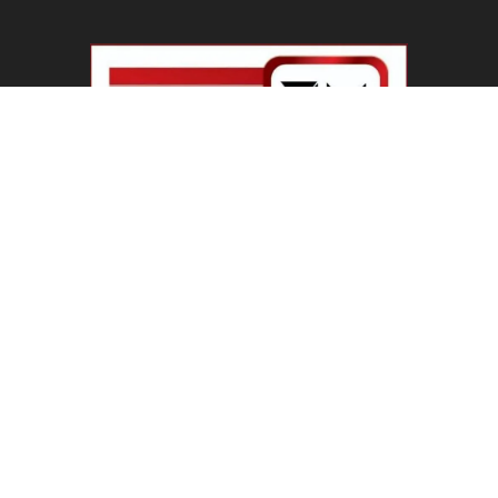
Haryana Guest Teachers Regularization :
हरियाणा के 12 हजार गेस्ट टीचर्स...
August 6, 2026
Plastic Currency in India : भारत में अगले साल आएंगे
प्लास्टिक...
August 6, 2026
Best 5 Career Options : 12वीं कॉमर्स के बाद सबसे
अच्छे...
August 5, 2026
LinkedIn Marketing Tips for Professionals : 5
Ways to Build and...
August 4, 2026
Master AI Prompt Writing : 5 Proven Tips for
Better ChatGPT...
August 4, 2026