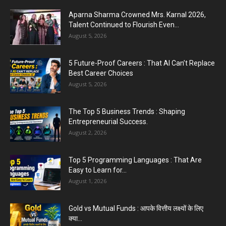
Top 5 Programming Languages : That Are
Easy to Learn for...
Aparna Sharma Crowned Mrs. Karnal 2026,
August 1, 2026
Talent Continued to Flourish Even...
August 5, 2026
Gold vs Mutual Funds : आपके वित्तीय लक्ष्यों के लिए
क्या...
5 Future-Proof Careers : That AI Can’t Replace
August 1, 2026
Best Career Choices
August 5, 2026
The Top 5 Business Trends : Shaping
Entrepreneurial Success.
August 2, 2026
Top 5 Programming Languages : That Are
Easy to Learn for...
August 1, 2026
Gold vs Mutual Funds : आपके वित्तीय लक्ष्यों के लिए
क्या...