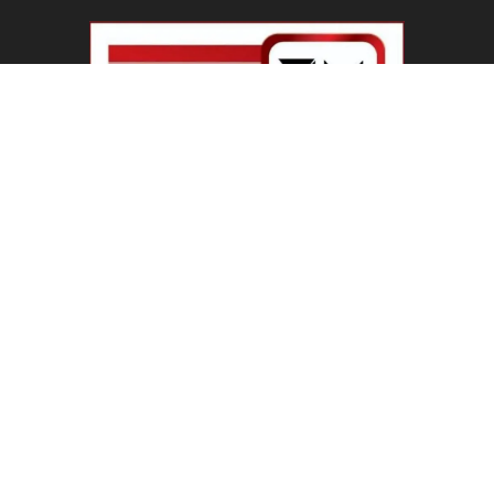
ABOUT US
Welcome To IBN 24 News
Phone Number : +91 70274 00001 +91 93558 00002
Contact us:
info@ibn24news.com
FOLLOW US