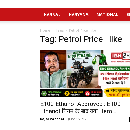
KARNAL
HARYANA
NATIONAL
E
Home
Tags
Petrol Price Hike
Tag: Petrol Price Hike
E100 Ethanol Approved : E100
Ethanol नियम के बाद क्या Hero...
Kajal Panchal
-
June 15, 2026