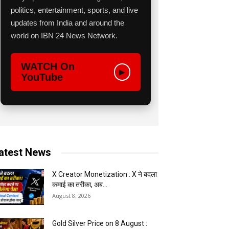
politics, entertainment, sports, and live
updates from India and around the
world on IBN 24 News Network.
WATCH On
▶
YouTube
atest News
X Creator Monetization : X ने बदला
कमाई का तरीका, अब...
August 8, 2026
Gold Silver Price on 8 August :