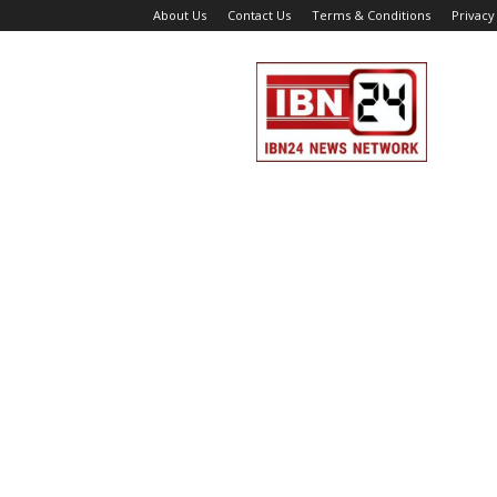
About Us
Contact Us
Terms & Conditions
Privacy
IBN
24
News