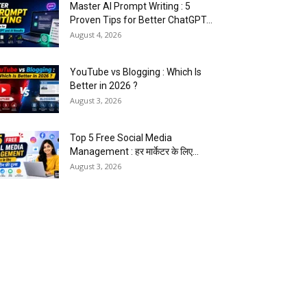
Master AI Prompt Writing : 5
Proven Tips for Better ChatGPT...
August 4, 2026
YouTube vs Blogging : Which Is
Better in 2026 ?
August 3, 2026
Top 5 Free Social Media
Management : हर मार्केटर के लिए...
August 3, 2026
5 Best Careers After 12th
Humanities : Every Student
Should Know
August 3, 2026
Top 5 Business Ideas : कम निवेश में
शुरू करें सफल...
August 2, 2026