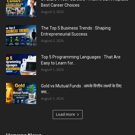
August 3, 2026
Best Career Choices
August 5, 2026
The Top 5 Business Trends : Shaping
Entrepreneurial Success.
August 2, 2026
Top 5 Programming Languages : That Are
Easy to Learn for...
August 1, 2026
Gold vs Mutual Funds : आपके वित्तीय लक्ष्यों के लिए
क्या...
August 1, 2026
Load more