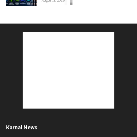
August 2, 2026
How to Start a Blog : ब्लॉग कैसे शुरू करें शुरुआती...
August 2, 2026
Top 5 Programming Languages : That Are
Easy to Learn for...
August 1, 2026
Gold vs Mutual Funds : आपके वित्तीय लक्ष्यों के लिए
क्या...
August 1, 2026
Commonwealth Games 2026 : Neeraj Chopra
and Yashvir Singh Create History...
August 1, 2026
Karnal News
Karnal Government School SDM Raid : घंटी बजते