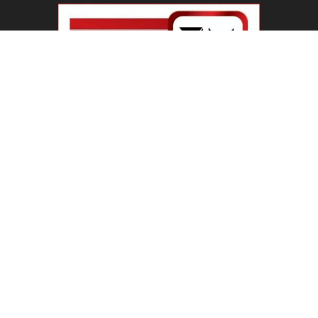
ABOUT US
Welcome To IBN 24 News
Phone Number : +91 70274 00001 +91 93558 00002
Contact us:
info@ibn24news.com
FOLLOW US