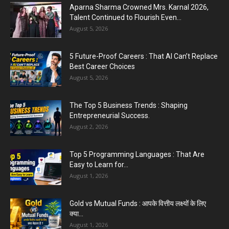
ही सरकारी स्कूल...
Aparna Sharma Crowned Mrs. Karnal 2026,
August 1, 2026
Talent Continued to Flourish Even...
August 5, 2026
Jantar Mantar Protest Violence : ‘मेरे पिता घर आए
तो वर्दी...
5 Future-Proof Careers : That AI Can’t Replace
July 31, 2026
Best Career Choices
August 5, 2026
The Top 5 Business Trends : Shaping
Entrepreneurial Success.
August 2, 2026
Top 5 Programming Languages : That Are
Easy to Learn for...
August 1, 2026
Gold vs Mutual Funds : आपके वित्तीय लक्ष्यों के लिए
क्या...
August 1, 2026