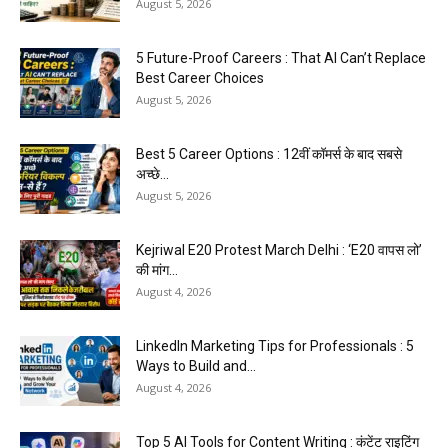
August 5, 2026
5 Future-Proof Careers : That AI Can’t Replace
Best Career Choices
August 5, 2026
Best 5 Career Options : 12वीं कॉमर्स के बाद सबसे
अच्छे...
August 5, 2026
Kejriwal E20 Protest March Delhi : ‘E20 वापस लो’
की मांग...
August 4, 2026
LinkedIn Marketing Tips for Professionals : 5
Ways to Build and...
August 4, 2026
Top 5 AI Tools for Content Writing : कंटेंट राइटिंग