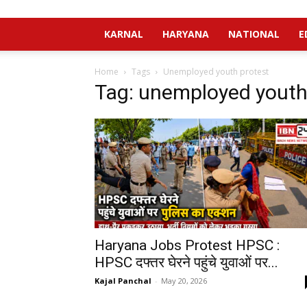
KARNAL
HARYANA
NATIONAL
E
Home
Tags
Unemployed youth protest
Tag: unemployed youth
Haryana Jobs Protest HPSC :
HPSC दफ्तर घेरने पहुंचे युवाओं पर...
Kajal Panchal
-
May 20, 2026