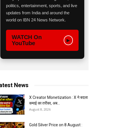
politics, entertainment, sports, and live
updates from India and around the
world on IBN 24 News Network.
WATCH On
▶
YouTube
atest News
X Creator Monetization : X ने बदला
कमाई का तरीका, अब...
August 8, 2026
Gold Silver Price on 8 August :