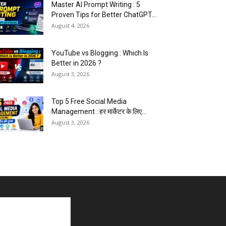
Master AI Prompt Writing : 5
Proven Tips for Better ChatGPT...
August 4, 2026
YouTube vs Blogging : Which Is
Better in 2026 ?
August 3, 2026
Top 5 Free Social Media
Management : हर मार्केटर के लिए...
August 3, 2026
5 Best Careers After 12th
Humanities : Every Student
Should Know
August 3, 2026
Top 5 Business Ideas : कम निवेश में
शुरू करें सफल...
August 2, 2026