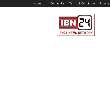
About Us
Contact Us
Terms & Conditions
Privacy
IBN
24
News