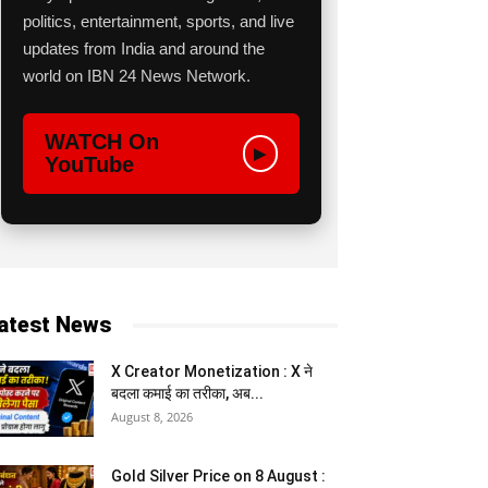
politics, entertainment, sports, and live
updates from India and around the
world on IBN 24 News Network.
WATCH On
▶
YouTube
atest News
X Creator Monetization : X ने
बदला कमाई का तरीका, अब...
August 8, 2026
Gold Silver Price on 8 August :