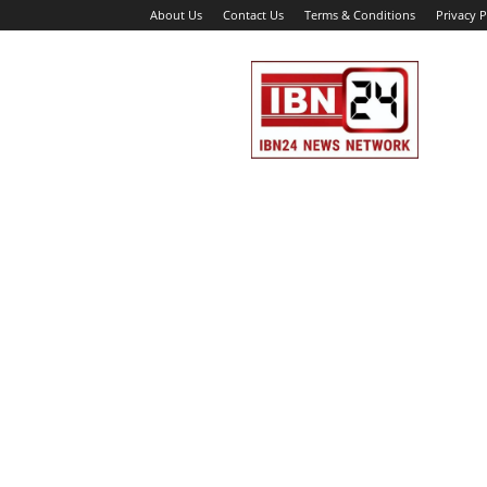
About Us
Contact Us
Terms & Conditions
Privacy P
IBN
24
News