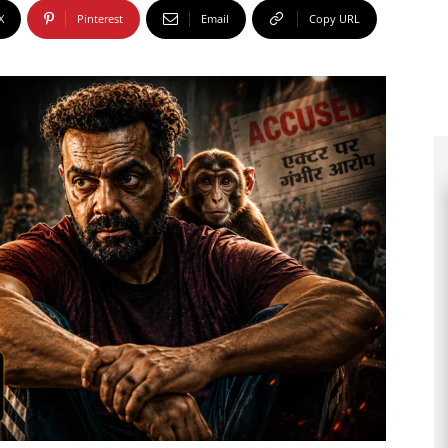
X
Pinterest
Email
Copy URL