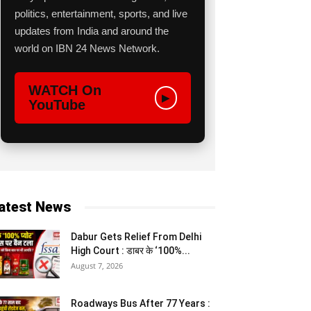
politics, entertainment, sports, and live
updates from India and around the
world on IBN 24 News Network.
WATCH On
▶
YouTube
atest News
Dabur Gets Relief From Delhi
High Court : डाबर के ‘100%...
August 7, 2026
Roadways Bus After 77 Years :