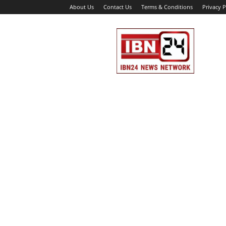
About Us
Contact Us
Terms & Conditions
Privacy P
IBN
24
News