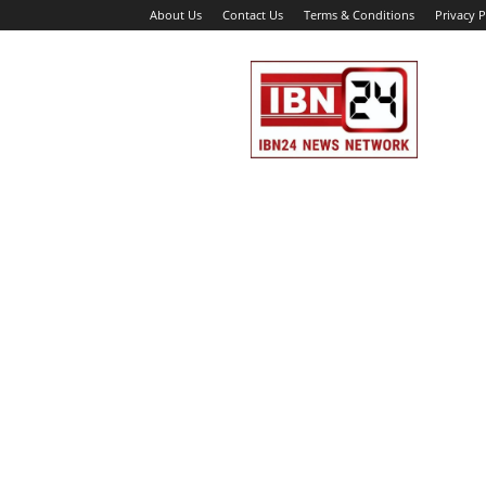
About Us
Contact Us
Terms & Conditions
Privacy P
IBN
24
News