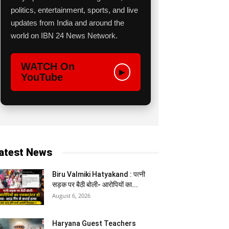
politics, entertainment, sports, and live
updates from India and around the
world on IBN 24 News Network.
WATCH On
▶
YouTube
atest News
Biru Valmiki Hatyakand : पत्नी
सड़क पर बैठी बोली- आरोपियों का...
August 6, 2026
Haryana Guest Teachers