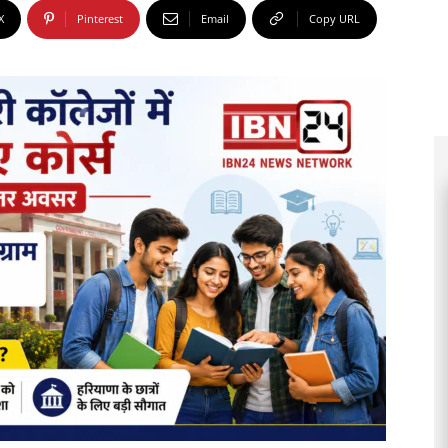
X
Pinterest
Email
Copy URL