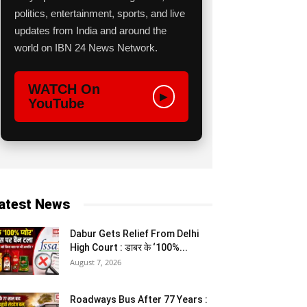
politics, entertainment, sports, and live
updates from India and around the
world on IBN 24 News Network.
WATCH On
▶
YouTube
atest News
Dabur Gets Relief From Delhi
High Court : डाबर के ‘100%...
August 7, 2026
Roadways Bus After 77 Years :