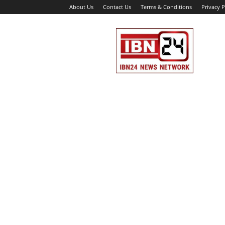
About Us
Contact Us
Terms & Conditions
Privacy P
IBN
24
News