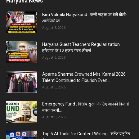
Aparna Sharma Crowned Mrs. Karnal 2026,
Talent Continued to Flourish Even...
August 5, 2026
5 Future-Proof Careers : That AI Can’t Replace
Best Career Choices
August 5, 2026
The Top 5 Business Trends : Shaping
Entrepreneurial Success.
August 2, 2026
Top 5 Programming Languages : That Are
Easy to Learn for...
August 1, 2026
Gold vs Mutual Funds : आपके वित्तीय लक्ष्यों के लिए
क्या...