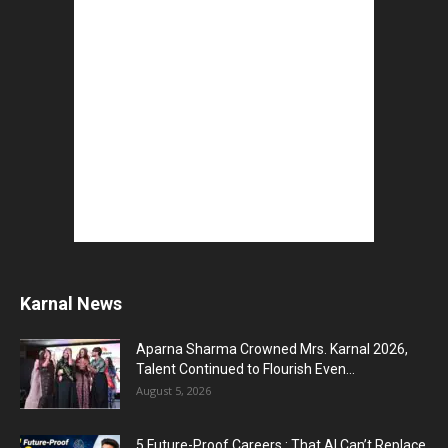
LinkedIn Marketing Tips for Professionals : 5
Ways to Build and...
August 4, 2026
Top 5 AI Tools for Content Writing : कंटेंट राइटिंग
के...
August 4, 2026
Master AI Prompt Writing : 5 Proven Tips for
Better ChatGPT...
August 4, 2026
YouTube vs Blogging : Which Is Better in 2026
?
August 3, 2026
Top 5 Free Social Media Management : हर
मार्केटर के लिए...