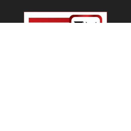
Haryana Guest Teachers Regularization :
हरियाणा के 12 हजार गेस्ट टीचर्स...
August 6, 2026
Plastic Currency in India : भारत में अगले साल आएंगे
प्लास्टिक...
August 6, 2026
Best 5 Career Options : 12वीं कॉमर्स के बाद सबसे
अच्छे...
August 5, 2026
LinkedIn Marketing Tips for Professionals : 5
Ways to Build and...
August 4, 2026
Master AI Prompt Writing : 5 Proven Tips for
Better ChatGPT...
August 4, 2026