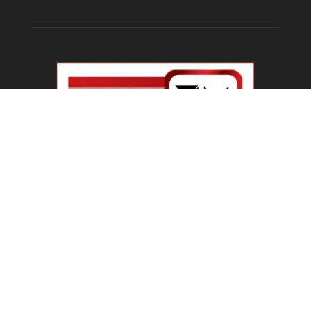
ABOUT US
Welcome To IBN 24 News
Phone Number : +91 70274 00001 +91 93558 00002
Contact us:
info@ibn24news.com