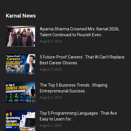
August 1, 2026
Karnal News
Karnal Government School SDM Raid : घंटी बजते
ही सरकारी स्कूल...
Aparna Sharma Crowned Mrs. Karnal 2026,
August 1, 2026
Talent Continued to Flourish Even...
August 5, 2026
Jantar Mantar Protest Violence : ‘मेरे पिता घर आए
तो वर्दी...
5 Future-Proof Careers : That AI Can’t Replace
July 31, 2026
Best Career Choices
August 5, 2026
The Top 5 Business Trends : Shaping
Entrepreneurial Success.
August 2, 2026
Top 5 Programming Languages : That Are
Easy to Learn for...
August 1, 2026