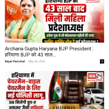
Archana Gupta Haryana BJP President :
हरियाणा BJP को 43 साल...
Kajal Panchal
-
May 28, 2026
0