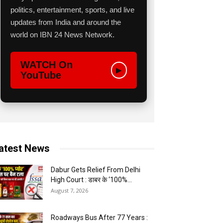
politics, entertainment, sports, and live
updates from India and around the
world on IBN 24 News Network.
WATCH On
▶
YouTube
atest News
Dabur Gets Relief From Delhi
High Court : डाबर के ‘100%...
August 7, 2026
Roadways Bus After 77 Years :