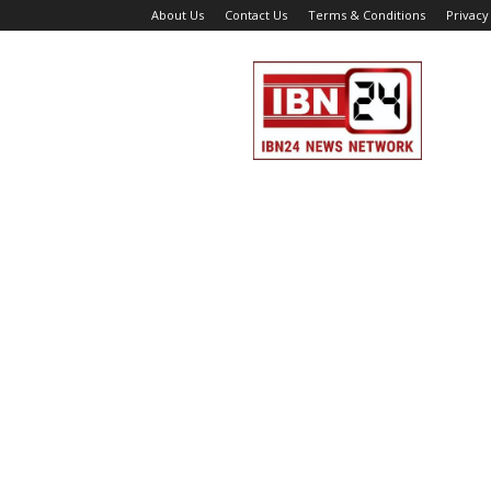
About Us
Contact Us
Terms & Conditions
Privacy
IBN
24
News