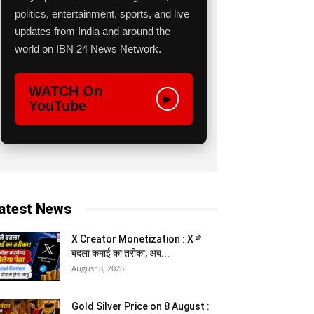
politics, entertainment, sports, and live
updates from India and around the
world on IBN 24 News Network.
WATCH On
▶
YouTube
atest News
X Creator Monetization : X ने
बदला कमाई का तरीका, अब...
August 8, 2026
Gold Silver Price on 8 August :