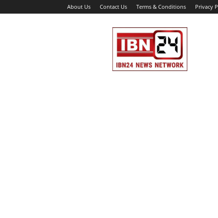
About Us
Contact Us
Terms & Conditions
Privacy P
IBN
24
News